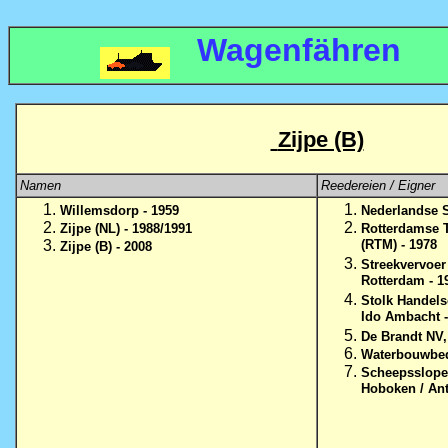
Wagenfähren
Zijpe (B)
Namen
Reedereien / Eigner
Willemsdorp - 1959
Nederlandse S
Zijpe (NL) - 1988/1991
Rotterdamse 
(RTM) - 1978
Zijpe (B) - 2008
Streekvervoer
Rotterdam - 1
Stolk Handel
Ido Ambacht 
De Brandt NV,
Waterbouwbedr
Scheepssloper
Hoboken / An