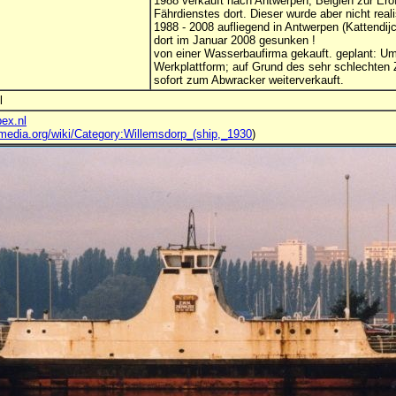
1988 verkauft nach Antwerpen, Belgien zur Erö
Fährdienstes dort. Dieser wurde aber nicht reali
1988 - 2008 aufliegend in Antwerpen (Kattendij
dort im Januar 2008 gesunken !
von einer Wasserbaufirma gekauft. geplant: U
Werkplattform; auf Grund des sehr schlechten
sofort zum Abwracker weiterverkauft.
l
bex.nl
media.org/wiki/Category:Willemsdorp_(ship,_1930
)