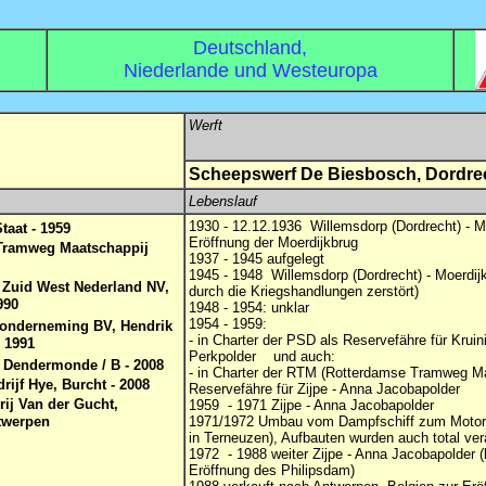
Deutschland,
Niederlande und Westeuropa
Werft
Scheepswerf De Biesbosch, Dordre
Lebenslauf
1930 - 12.12.1936 Willemsdorp (Dordrecht) - Mo
taat - 1959
Eröffnung der Moerdijkbrug
Tramweg Maatschappij
1937 - 1945 aufgelegt
1945 - 1948 Willemsdorp (Dordrecht) - Moerdij
 Zuid West Nederland NV,
durch die Kriegshandlungen zerstört)
990
1948 - 1954: unklar
1954 - 1959:
sonderneming BV, Hendrik
- in Charter der PSD als Reservefähre für Kruin
- 1991
Perkpolder und auch:
 Dendermonde / B - 2008
- in Charter der RTM (Rotterdamse Tramweg Ma
ijf Hye, Burcht - 2008
Reservefähre für Zijpe - Anna Jacobapolder
ij Van der Gucht,
1959 - 1971 Zijpe - Anna Jacobapolder
twerpen
1971/1972 Umbau vom Dampfschiff zum Motors
in Terneuzen), Aufbauten wurden auch total ver
1972 - 1988 weiter Zijpe - Anna Jacobapolder (
Eröffnung des Philipsdam)