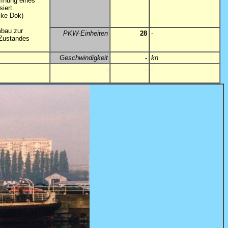
ffnung eines
siert.
cke Dok)
mbau zur
PKW-Einheiten
28
-
 Zustandes
Geschwindigkeit
-
kn
-
-
-