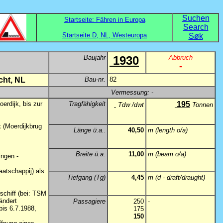
Suchen
Startseite: Fähren in Europa
Search
Startseite D, NL, Westeuropa
Søk
Baujahr
1930
Abbruch
-
cht, NL
Bau-nr.
82
Vermessung: -
erdijk, bis zur
Tragfähigkeit
195
Tdw /dwt
Tonnen
k (Moerdijkbrug
Länge ü.a.
40,50
m (length o/a)
.
Breite ü.a.
11,00
m (beam o/a)
ingen -
atschappij) als
Tiefgang (Tg)
4,45
m (d - draft/draught)
chiff (bei: TSM
ändert
Passagiere
250
-
bis 6.7.1988,
175
150