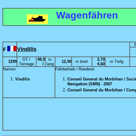
Wagenfähren
Vindilis
F
GT /
48,0
m
2,70
1299
12,50
m breit
m Tiefg.
Tonnage
/
lang
4,60
Namen:
Fährbetrieb / Reederei:
Vindilis
Conseil General du Morbihan / Soci
Navigation (SMN) - 2007
Conseil General du Morbihan / Com