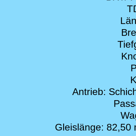
T
Län
Bre
Tief
Kno
P
K
Antrieb: Schi
Pass
Wag
Gleislänge: 82,5