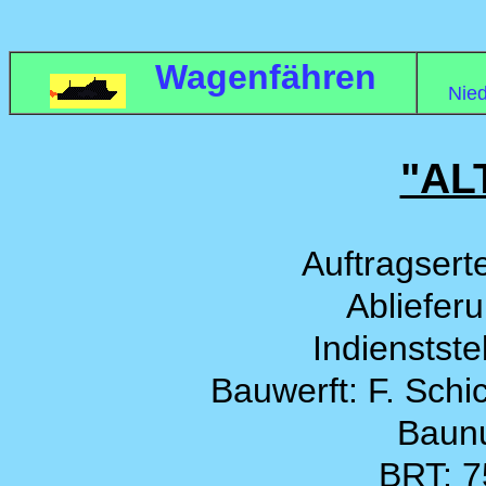
Wagenfähren
Nie
"AL
Auftragsert
Abliefer
Indienstste
Bauwerft: F. Schic
Baun
BRT: 