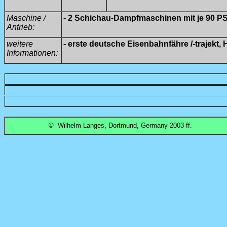
Maschine /
- 2 Schichau-Dampfmaschinen mit je 90 P
Antrieb:
weitere
- erste deutsche Eisenbahnfähre /-trajekt, 
Informationen:
© Wilhelm Langes, Dortmund, Germany 2003 ff.