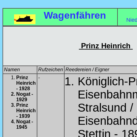
Wagenfähren
Nie
Prinz Heinrich
Namen
Rufzeichen
Reedereien / Eigner
Prinz
-
Königlich-
Heinrich
- 1928
Eisenbahn
Nogat -
1929
Stralsund /
Prinz
Heinrich
- 1939
Eisenbahnd
Nogat -
1945
Stettin - 1