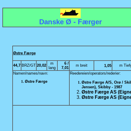
Danske Ø - Færger
Østre Færge
m
6 /
44,7
BRZ/GT
20,02
m breit
m Tief
1,05
lang
7,01
Namen/names/navn:
Reedereien/operators/rederier:
Østre Færge
Østre Færge A/S, Orø / Ski
Jensen), Skibby - 1987
Østre Færge AS (Eign
Østre Færge AS (Eigne