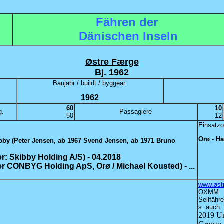
Fähren der
Dänischen Inseln
Østre Færge
Bj. 1962
Baujahr / buildt / byggeår:
1962
60
10
g.
Passagiere
50
12
Einsatzo
Orø - H
bby (Peter Jensen, ab 1967 Svend Jensen, ab 1971 Bruno
er:
Skibby Holding A/S) - 04.2018
r CONBYG Holding ApS, Orø / Michael Kousted) - ...
www.øst
OXMM
Seilfähr
s. auch:
2019 Um