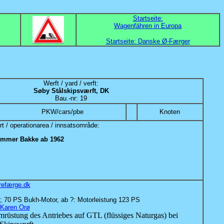
Startseite:
Wagenfähren in Europa
Startseite: Danske Ø-Færger
Werft / yard / verft:
Søby Stålskipsværft, DK
Bau.-nr: 19
PKW/cars/pbe
Knoten
rt / operationarea / innsatsområde:
ammer Bakke ab 1962
refærge.dk
e; 70 PS Bukh-Motor, ab ?: Motorleistung 123 PS
Karen Orø
rüstung des Antriebes auf GTL (flüssiges Naturgas) bei