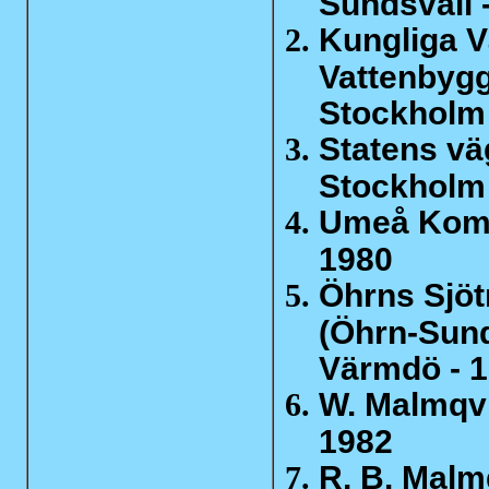
Sundsvall 
Kungliga V
Vattenbygg
Stockholm 
Statens vä
Stockholm 
Umeå Kom
1980
Öhrns Sjöt
(Öhrn-Sund
Värmdö - 
W. Malmqvi
1982
R. B. Malm