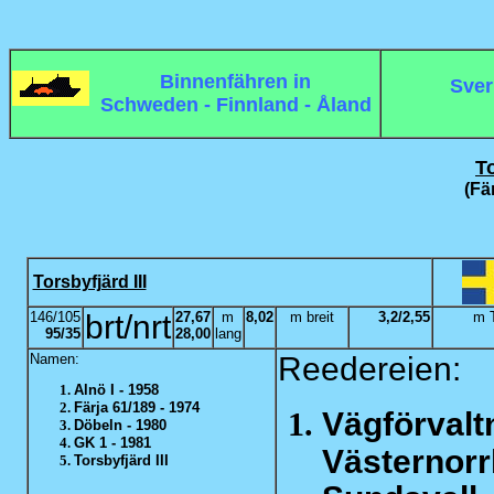
Binnenfähren in
Sver
Schweden - Finnland - Åland
To
(Fär
Torsbyfjärd III
146/105
brt/nrt
27,67
m
8,02
m breit
3,2/2,55
m T
95/35
28,00
lang
Namen:
Reedereien:
Alnö I - 1958
Färja 61/189 - 1974
Vägförvalt
Döbeln - 1980
GK 1 - 1981
Västernorr
Torsbyfjärd III