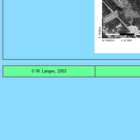
© W. Langes,
2003