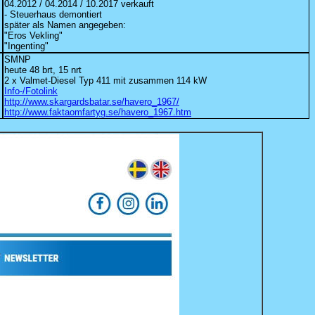
04.2012 / 04.2014 / 10.2017 verkauft
- Steuerhaus demontiert
später als Namen angegeben:
"Eros Vekling"
"Ingenting"
SMNP
heute 48 brt, 15 nrt
2 x Valmet-Diesel Typ 411 mit zusammen 114 kW
Info-/Fotolink
http://www.skargardsbatar.se/havero_1967/
http://www.faktaomfartyg.se/havero_1967.htm