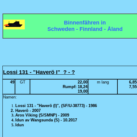
Binnenfähren in
Schweden - Finnland - Åland
Lossi 131 - "Haverö I" ? - ?
49
GT
22,00
m lang
6,85
Rumpf: 18,24
7,55
19,00
Namen:
Lossi 131 - "Haverö (I)", (SF/U-38773) - 1986
Haverö - 2007
Aros Viking (S/SMNP) - 2009
Idun av Wangsunda (S) - 10.2017
Idun