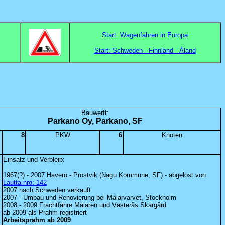
Start: Wagenfähren in Europa
Start: Schweden - Finnland - Åland
Bauwerft:
Parkano Oy, Parkano, SF
8
PKW
6
Knoten
Einsatz und Verbleib:
1967(?) - 2007 Haverö - Prostvik (Nagu Kommune, SF) - abgelöst von
Lautta nro: 142
2007 nach Schweden verkauft
2007 - Umbau und Renovierung bei Mälarvarvet, Stockholm
2008 - 2009 Frachtfähre Mälaren und Västerås Skärgård
ab 2009 als Prahm registriert
Arbeitsprahm ab 2009