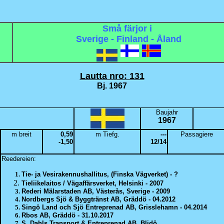
Små färjor i
Sverige - Finland - Åland
--
--
Lautta nro: 131
Bj. 1967
Baujahr
1967
m breit
0,59
m Tiefg.
---
Passagiere
-1,50
12/14
Reedereien:
Tie- ja Vesirakennushallitus, (Finska Vägverket) - ?
Tieliikelaitos / Vägaffärsverket, Helsinki - 2007
Rederi Mälarstaden AB, Västerås, Sverige - 2009
Nordbergs Sjö & Byggtränst AB, Gräddö - 04.2012
Singö Land och Sjö Entreprenad AB, Grisslehamn - 04.2014
Rbos AB, Gräddö - 31.10.2017
S. Dahls Transport & Entreprenad AB, Blidö